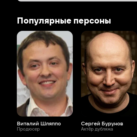
Виталий Шляппо
Сергей Бурунов
Тин
Продюсер
Актёр дубляжа
Прод
О нас
Разделы
О компании
Мой Иви