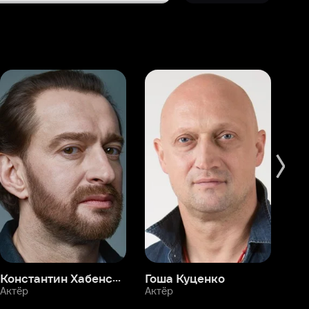
Константин Хабенский
Гоша Куценко
Фёдор Бондарчук
П
Актёр
Актёр
Ак