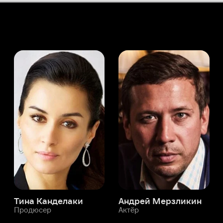
а Канделаки
Андрей Мерзликин
юсер
Актёр
Актёр
Мой Иви
Вон Ги-джун
Служба поддержки
Мы всегда готовы вам помочь.