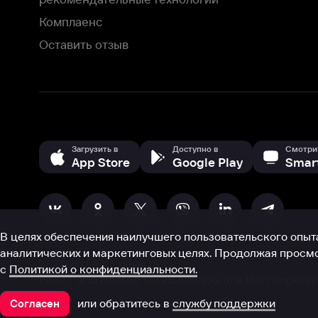
В целях обеспечения наилучшего пользовательского опыта для ва
аналитических и маркетинговых целях. Продолжая просмотр нашего
©
2026
ООО «Иви.ру»
с
Политикой о конфиденциальности.
HBO ® and related service marks are the property of Home 
или обратитесь в
службу поддержки
Согласен