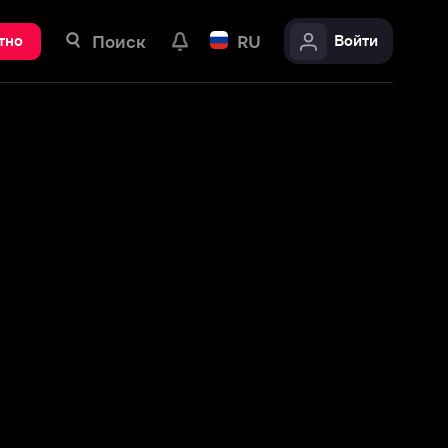
ск
RU
Войти