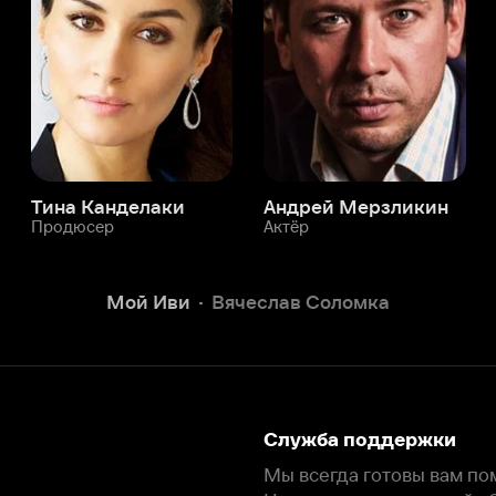
юсер
Актёр
Актёр
Мой Иви
Вячеслав Соломка
Служба поддержки
Мы всегда готовы вам помочь.
Наши операторы онлайн 24/7
Написать в чате
окода
ask.ivi.ru
Ответы на вопросы