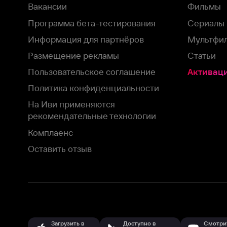
Оставить отзыв
Загрузить в
Доступно в
Смотрите на
App Store
Google Play
Smart TV
В целях обеспечения наилучшего пользовательского опыта для ва
аналитических и маркетинговых целях. Продолжая просмотр нашего
©
2026
ООО «Иви.ру»
с
Политикой о конфиденциальности.
HBO ® and related service marks are the property of Home 
или обратитесь в
службу поддержки
Согласен