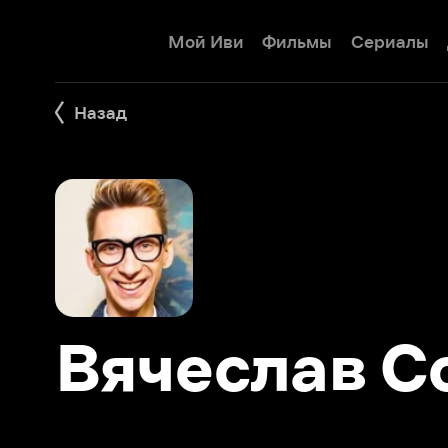
Мой Иви
Фильмы
Сериалы
Детям
Назад
Вячеслав Со
Фильмы 5