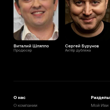
Продюсер
Актёр дубляжа
Прод
О нас
Разделы
О компании
Мой Иви
Вакансии
Фильмы
Программа бета-тестирования
Сериалы
Информация для партнёров
Мультфильмы
Размещение рекламы
Статьи
Пользовательское соглашение
Активация пром
Политика конфиденциальности
На Иви применяются
рекомендательные технологии
Комплаенс