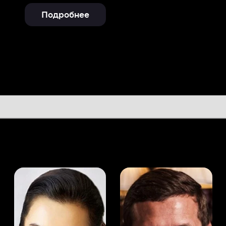
а Канделаки
Андрей Мерзликин