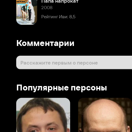
Комментарии
Расскажите первым о персоне
Популярные персоны
Виталий Шляппо
Сергей Бурунов
Тин