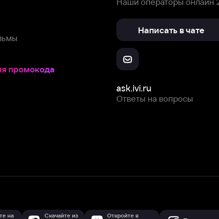
Скачайте из
Откройте в
Все устройства
RuStore
AppGallery
с мы собираем и используем
cookie-файлы и некоторые другие да
 сайта, вы соглашаетесь на сбор и использование cookie-файлов 
Box Office, Inc