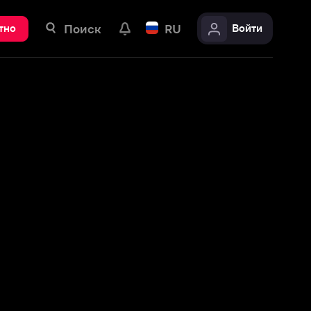
ск
RU
Войти