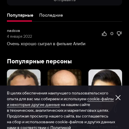
Популярные
Последние
nadsva
0
4 января 2022
Очень хорошо сыграл в фильме Алиби
Популярные персоны
В целях обеспечения наилучшего пользовательского
опыта для вас мы собираем и используем
cookie-файлы
и некоторые другие данные
на нашем сайте
в технических, аналитических и маркетинговых целях.
Продолжая просмотр нашего сайта, вы соглашаетесь
на сбор и использование cookie-файлов и других данных
Виталий Шляппо
Сергей Бурунов
Тина Канделаки
нами в соответствии с
Политикой