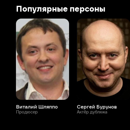
Виталий Шляппо
Сергей Бурунов
Тин
Продюсер
Актёр дубляжа
Прод
О нас
Разделы
О компании
Мой Иви
Вакансии
Фильмы
Программа бета-тестирования
Сериалы
Информация для партнёров
Мультфильмы