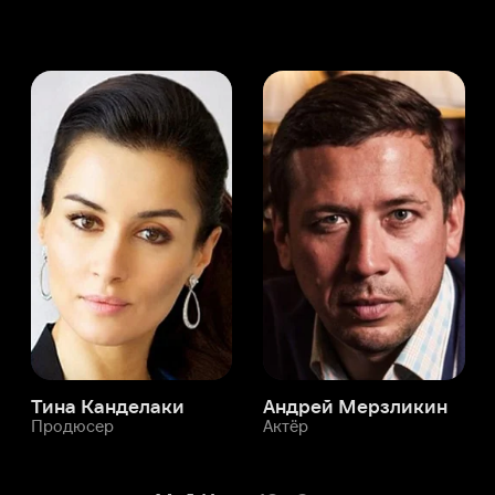
а Канделаки
Андрей Мерзликин
юсер
Актёр
Актёр
Мой Иви
Юн Сэ-а
Служба поддержки
Мы всегда готовы вам помочь.
Наши операторы онлайн 24/7
Написать в чате