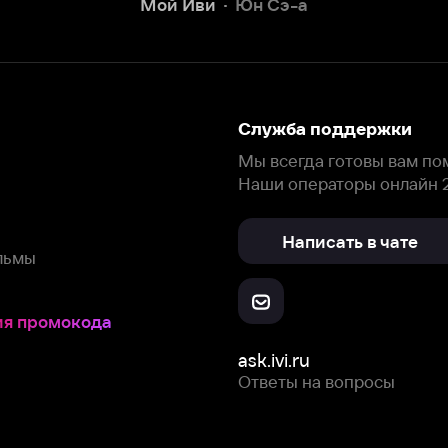
окода
ask.ivi.ru
Ответы на вопросы
Скачайте из
Откройте в
Все устройства
RuStore
AppGallery
с мы собираем и используем
cookie-файлы и некоторые другие да
 сайта, вы соглашаетесь на сбор и использование cookie-файлов 