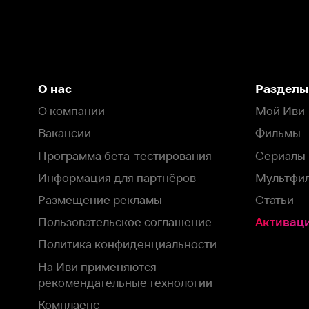
Размещение рекламы
Статьи
Пользовательское соглашение
Активация пром
Политика конфиденциальности
На Иви применяются
рекомендательные технологии
Комплаенс
Оставить отзыв
Загрузить в
Доступно в
Смотрите на
App Store
Google Play
Smart TV
В целях обеспечения наилучшего пользовательского опыта для ва
аналитических и маркетинговых целях. Продолжая просмотр нашего
©
2026
ООО «Иви.ру»