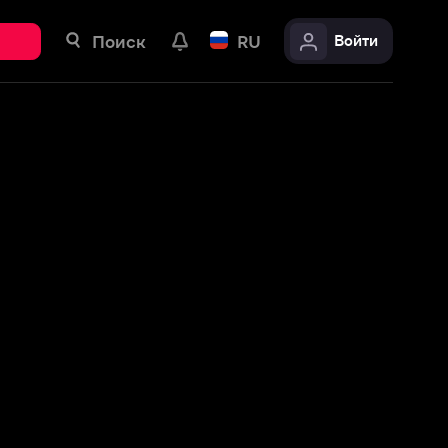
ск
RU
Войти