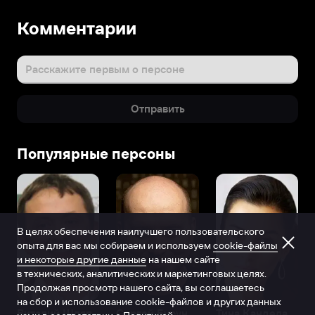
Комментарии
Расскажите первым о персоне
Отправить
Популярные персоны
В целях обеспечения наилучшего пользовательского
опыта для вас мы собираем и используем
cookie-файлы
и некоторые другие данные
на нашем сайте
в технических, аналитических и маркетинговых целях.
Продолжая просмотр нашего сайта, вы соглашаетесь
на сбор и использование cookie-файлов и других данных
Виталий Шляппо
Сергей Бурунов
Тина Канделаки