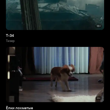
Т-34
Тизер
Ёлки лохматые