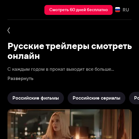
RU
Смотреть 60 дней бесплатно
Русские трейлеры смотреть
онлайн
С каждым годом в прокат выходит все больше
российских фильмов. Вопреки стереотипам, среди
Развернуть
снятых в России фильмов попадаются настоящие
жемчужины, которые находят признание и здесь, и за
рубежом.
Российские фильмы
Российские сериалы
Р