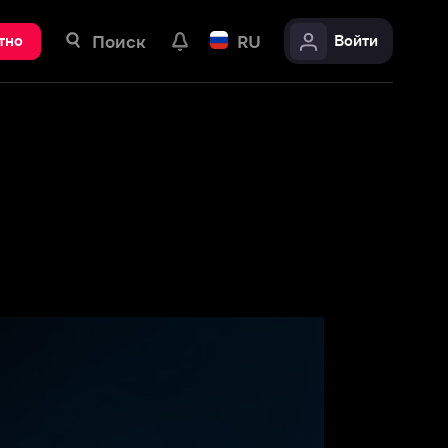
ск
RU
Войти