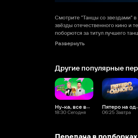
Развернуть
стильный чарльстон и многие другие! В
будут решать судьбу полюбившихся пар 
Другие популярные передачи
Ну-ка, все вместе!
Пятеро на одного
Сто
18:30 Сегодня
06:25 Завтра
07:1
Передача в подборках
Популярные реалити шоу
Русск
О нас
Разделы