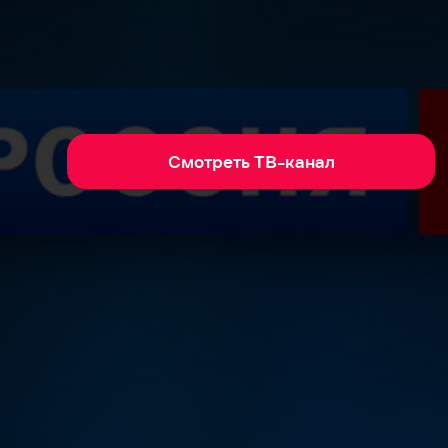
Смотреть ТВ-канал
эфире на Иви! Зажигательный проект, где
ия в парах с чемпионами бальных танцев
го дуэта. В программе самые известные
страстное танго, энергичная рубма,