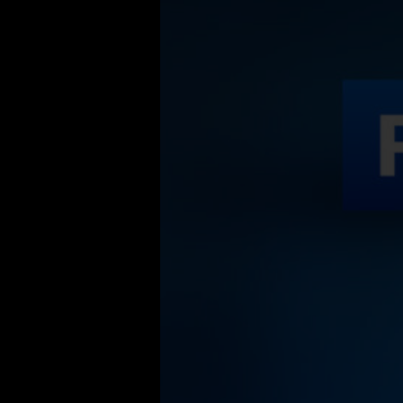
Смотрите "Танцы со звездами" в прямом 
звёзды отечественного кино и телевиден
поборются за титул лучшего танцевально
танцы со всего мира: элегантный вальс, 