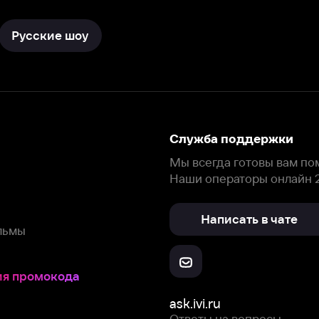
Мы всегда готовы вам помочь.
Наши операторы онлайн 24/7
Написать в чате
окода
ask.ivi.ru
Ответы на вопросы
Скачайте из
Откройте в
Все устройства
RuStore
AppGallery