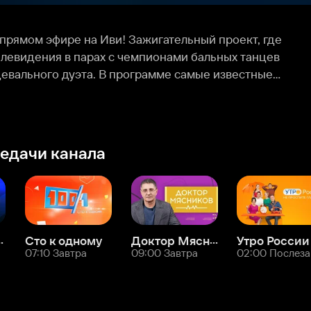
месте с профессиональным жюри зрители
и выбирать победителей.
 канала
Доктор Мясников
 к одному
Утро России
0 Завтра
09:00 Завтра
02:00 Послезавтра
ие шоу
Служба поддержки