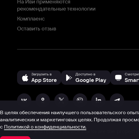
В целях обеспечения наилучшего пользовательского опыта для ва
аналитических и маркетинговых целях. Продолжая просмотр нашего
©
2026
ООО «Иви.ру»
с
Политикой о конфиденциальности.
HBO ® and related service marks are the property of Home 
или обратитесь в
службу поддержки
Согласен