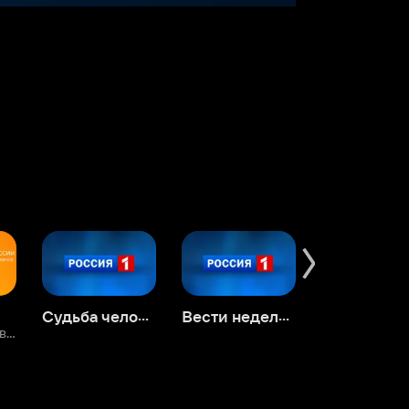
Судьба человека с Борисом Корчевниковым
Вести недели с Дмитрием Киселевым
Вечер с Владимиром Соловьевым
Андрей Малахов. Прямой эфир