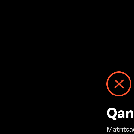
Qanday
Matritsadagi n
“Ivi hisobim”ga o