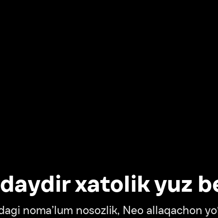
dir xatolik yuz berdi
oma’lum nosozlik, Neo allaqachon yo‘lda
‘tish