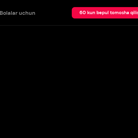
 uchun
Qidir
60 kun bepul tomosha qilish