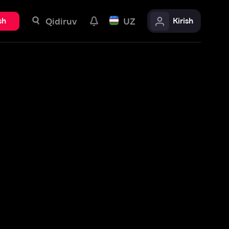
uv
UZ
Kirish