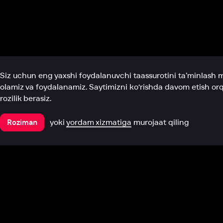
Biz haqimizda
Bo‘limlar