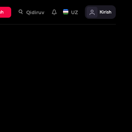
uv
UZ
Kirish