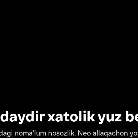
dir xatolik yuz berdi
oma’lum nosozlik, Neo allaqachon yo‘lda
‘tish