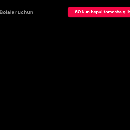
 uchun
Qidir
60 kun bepul tomosha qilish