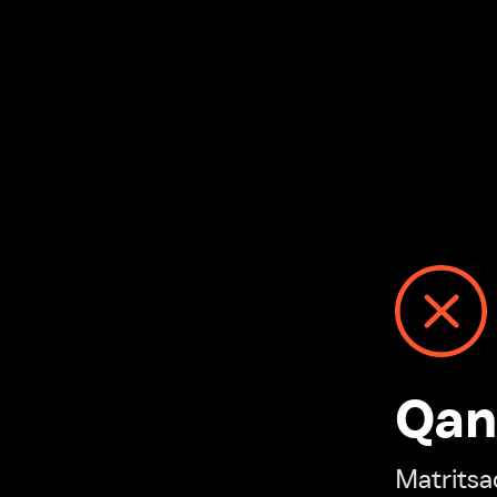
Qanday
Matritsadagi n
“Ivi hisobim”ga o