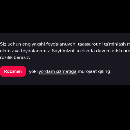
Biz haqimizda
Bo‘limlar