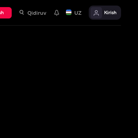
uv
UZ
Kirish