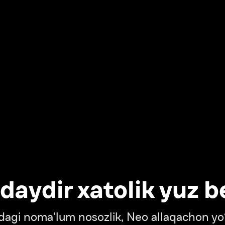
dir xatolik yuz berdi
oma’lum nosozlik, Neo allaqachon yo‘lda
‘tish