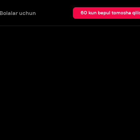
 uchun
Qidir
60 kun bepul tomosha qilish