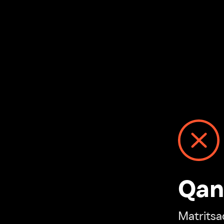
Qanday
Matritsadagi n
“Ivi hisobim”ga o