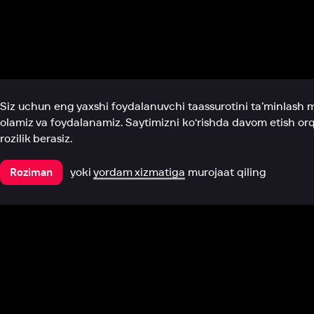
Biz haqimizda
Bo‘limlar