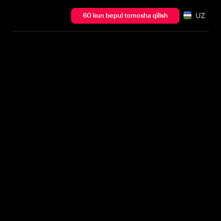
UZ
60 kun bepul tomosha qilish