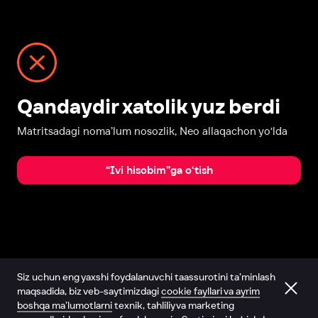
Qandaydir xatolik yuz berdi
Matritsadagi noma’lum nosozlik, Neo allaqachon yo‘lda
“Ivi hisobim”ga o‘tish
Siz uchun eng yaxshi foydalanuvchi taassurotini ta’minlash
maqsadida, biz veb-saytimizdagi
cookie fayllari va ayrim
boshqa ma’lumotlarni
texnik, tahliliy va marketing