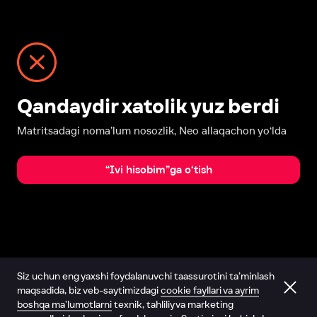
Qandaydir xatolik yuz berdi
Matritsadagi noma’lum nosozlik, Neo allaqachon yo‘lda
“Ivi hisobim”ga o‘tish
Siz uchun eng yaxshi foydalanuvchi taassurotini ta’minlash
maqsadida, biz veb-saytimizdagi
cookie fayllari va ayrim
boshqa ma’lumotlarni
texnik, tahliliy va marketing