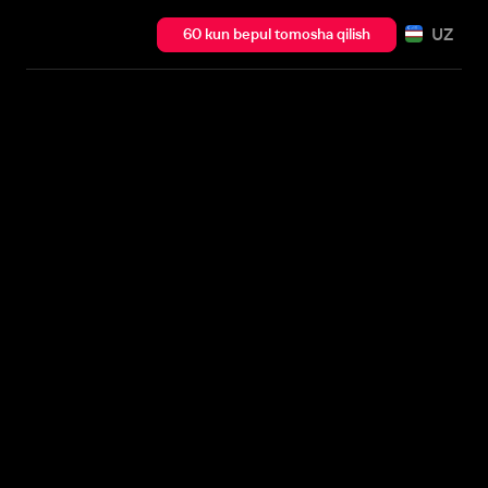
UZ
60 kun bepul tomosha qilish