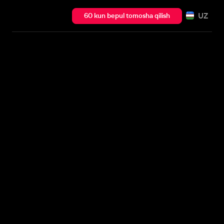
UZ
60 kun bepul tomosha qilish