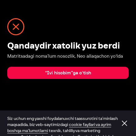
Qandaydir xatolik yuz berdi
Matritsadagi noma’lum nosozlik, Neo allaqachon yo‘lda
“Ivi hisobim”ga o‘tish
Siz uchun eng yaxshi foydalanuvchi taassurotini ta’minlash
maqsadida, biz veb-saytimizdagi
cookie fayllari va ayrim
boshqa ma’lumotlarni
texnik, tahliliy va marketing