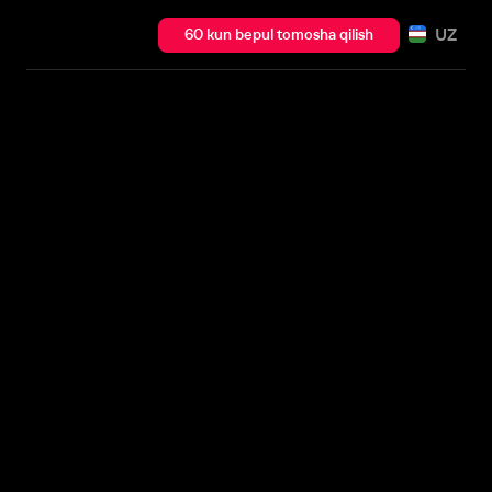
UZ
60 kun bepul tomosha qilish