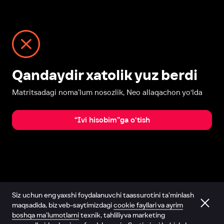
Qandaydir xatolik yuz berdi
Matritsadagi noma’lum nosozlik, Neo allaqachon yo‘lda
“Ivi hisobim”ga o‘tish
Siz uchun eng yaxshi foydalanuvchi taassurotini ta’minlash
maqsadida, biz veb-saytimizdagi
cookie fayllari va ayrim
boshqa ma’lumotlarni
texnik, tahliliy va marketing