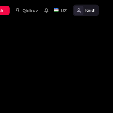
uv
UZ
Kirish