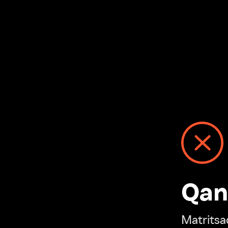
Qanday
Matritsadagi n
“Ivi hisobim”ga o