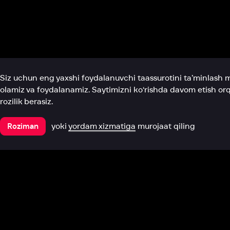
Biz haqimizda
Bo‘limlar