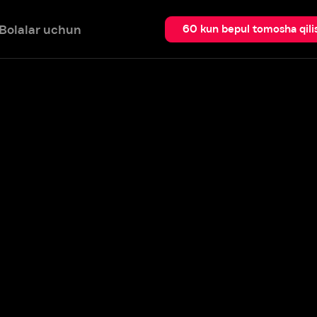
 uchun
Qidir
60 kun bepul tomosha qilish