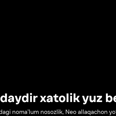
dir xatolik yuz berdi
oma’lum nosozlik, Neo allaqachon yo‘lda
‘tish