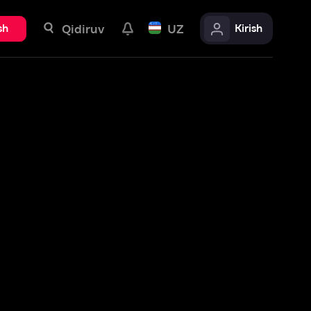
uv
UZ
Kirish