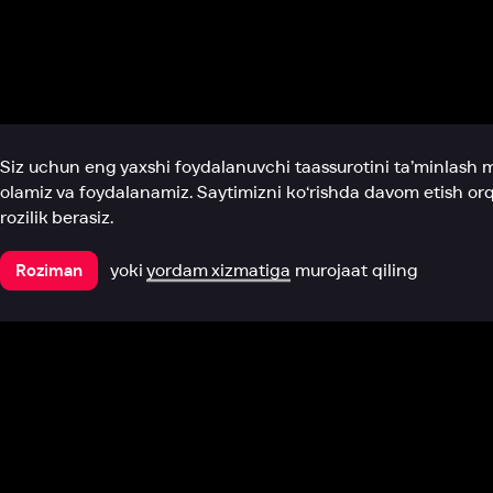
Biz haqimizda
Bo‘limlar