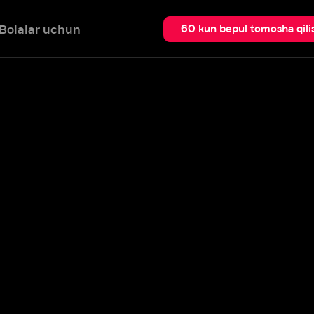
 uchun
Qidir
60 kun bepul tomosha qilish