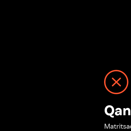
Qanday
Matritsadagi n
“Ivi hisobim”ga o