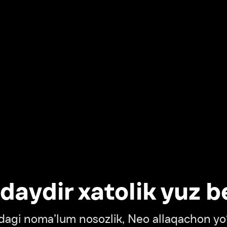
dir xatolik yuz berdi
oma’lum nosozlik, Neo allaqachon yo‘lda
‘tish