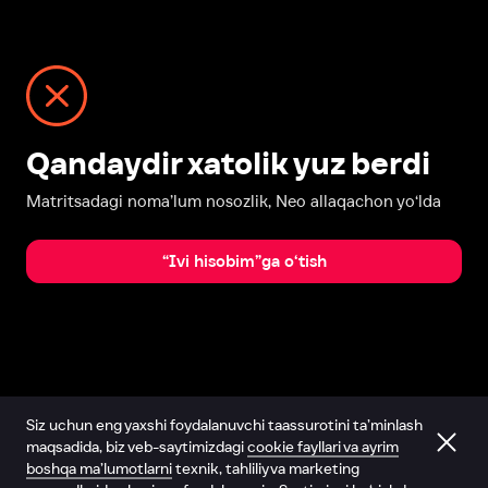
Qandaydir xatolik yuz berdi
Matritsadagi noma’lum nosozlik, Neo allaqachon yo‘lda
“Ivi hisobim”ga o‘tish
Siz uchun eng yaxshi foydalanuvchi taassurotini ta’minlash
maqsadida, biz veb-saytimizdagi
cookie fayllari va ayrim
boshqa ma’lumotlarni
texnik, tahliliy va marketing