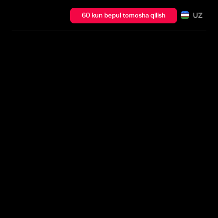
UZ
60 kun bepul tomosha qilish