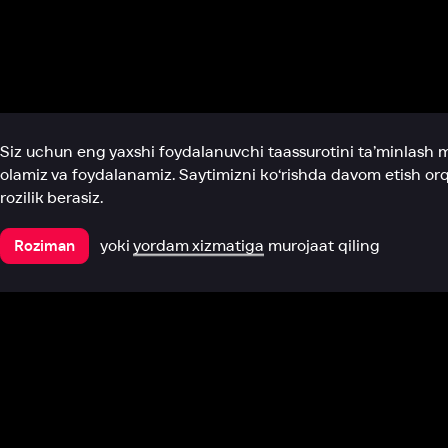
Biz haqimizda
Bo‘limlar