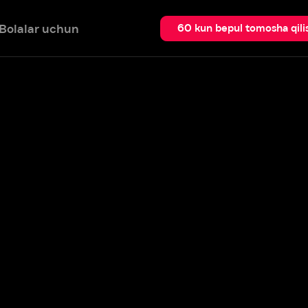
 uchun
Qidir
60 kun bepul tomosha qilish