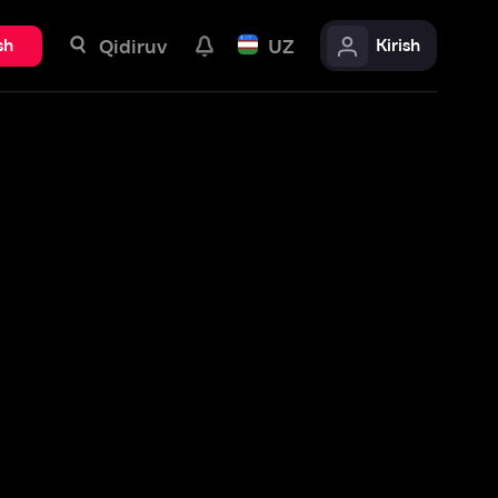
uv
UZ
Kirish