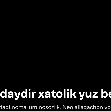
dir xatolik yuz berdi
oma’lum nosozlik, Neo allaqachon yo‘lda
‘tish