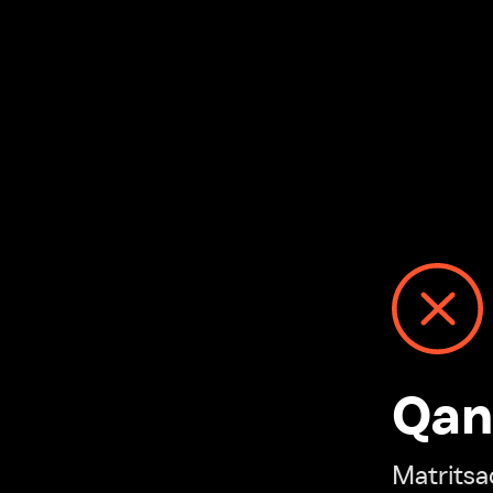
Qanday
Matritsadagi n
“Ivi hisobim”ga o