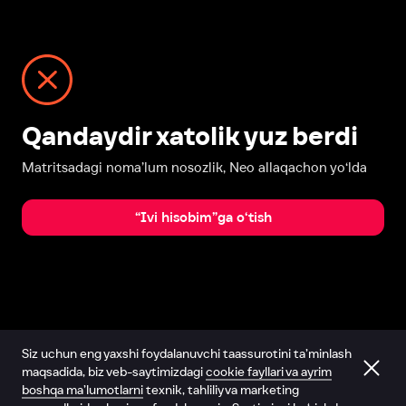
Qandaydir xatolik yuz berdi
Matritsadagi noma’lum nosozlik, Neo allaqachon yo‘lda
“Ivi hisobim”ga o‘tish
Siz uchun eng yaxshi foydalanuvchi taassurotini ta’minlash
maqsadida, biz veb-saytimizdagi
cookie fayllari va ayrim
boshqa ma’lumotlarni
texnik, tahliliy va marketing