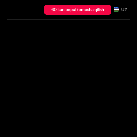
UZ
60 kun bepul tomosha qilish