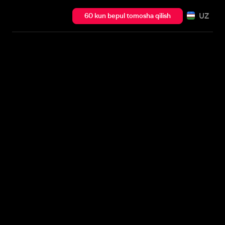
UZ
60 kun bepul tomosha qilish