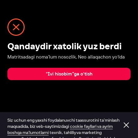
Qandaydir xatolik yuz berdi
Matritsadagi noma’lum nosozlik, Neo allaqachon yo‘lda
“Ivi hisobim”ga o‘tish
Siz uchun eng yaxshi foydalanuvchi taassurotini ta’minlash
maqsadida, biz veb-saytimizdagi
cookie fayllari va ayrim
boshqa ma’lumotlarni
texnik, tahliliy va marketing