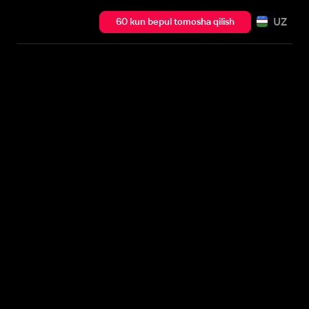
UZ
60 kun bepul tomosha qilish