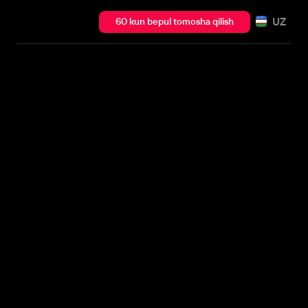
UZ
60 kun bepul tomosha qilish