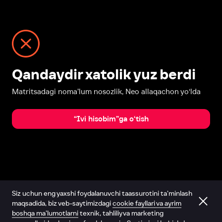
Qandaydir xatolik yuz berdi
Matritsadagi noma’lum nosozlik, Neo allaqachon yo‘lda
“Ivi hisobim”ga o‘tish
Siz uchun eng yaxshi foydalanuvchi taassurotini ta’minlash
maqsadida, biz veb-saytimizdagi
cookie fayllari va ayrim
boshqa ma’lumotlarni
texnik, tahliliy va marketing