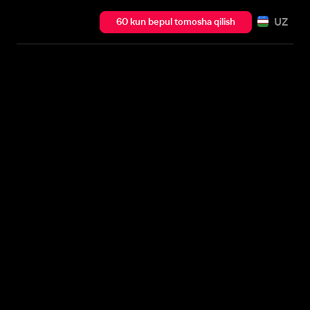
UZ
60 kun bepul tomosha qilish