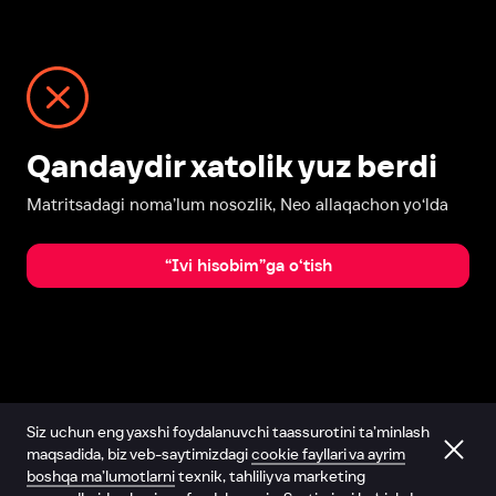
Qandaydir xatolik yuz berdi
Matritsadagi noma’lum nosozlik, Neo allaqachon yo‘lda
“Ivi hisobim”ga o‘tish
Siz uchun eng yaxshi foydalanuvchi taassurotini ta’minlash
maqsadida, biz veb-saytimizdagi
cookie fayllari va ayrim
boshqa ma’lumotlarni
texnik, tahliliy va marketing