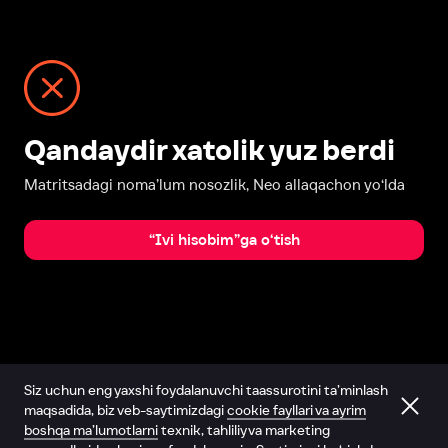
Qandaydir xatolik yuz berdi
Matritsadagi noma’lum nosozlik, Neo allaqachon yo‘lda
“Ivi hisobim”ga o‘tish
Siz uchun eng yaxshi foydalanuvchi taassurotini ta’minlash
maqsadida, biz veb-saytimizdagi
cookie fayllari va ayrim
boshqa ma’lumotlarni
texnik, tahliliy va marketing