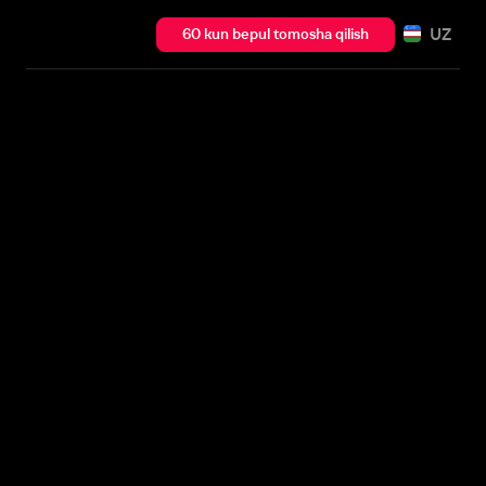
UZ
60 kun bepul tomosha qilish