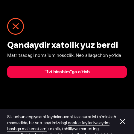
Qandaydir xatolik yuz berdi
Matritsadagi noma’lum nosozlik, Neo allaqachon yo‘lda
“Ivi hisobim”ga o‘tish
Siz uchun eng yaxshi foydalanuvchi taassurotini ta’minlash
maqsadida, biz veb-saytimizdagi
cookie fayllari va ayrim
boshqa ma’lumotlarni
texnik, tahliliy va marketing