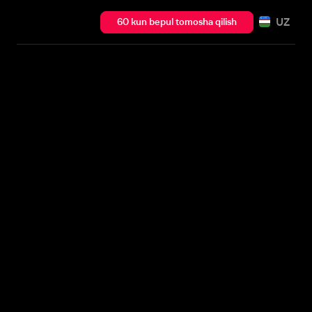
UZ
60 kun bepul tomosha qilish