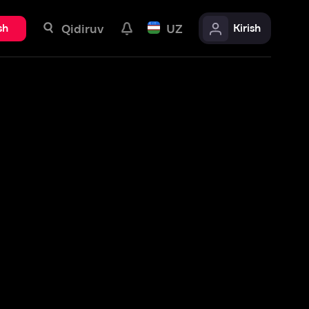
uv
UZ
Kirish