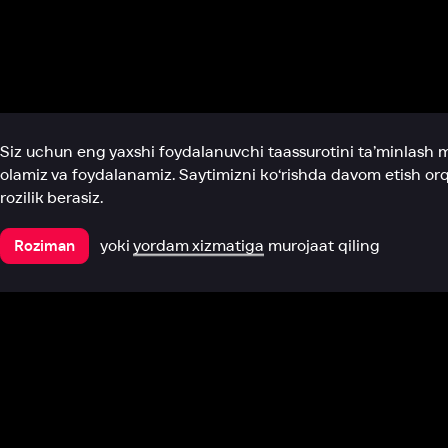
Biz haqimizda
Bo‘limlar