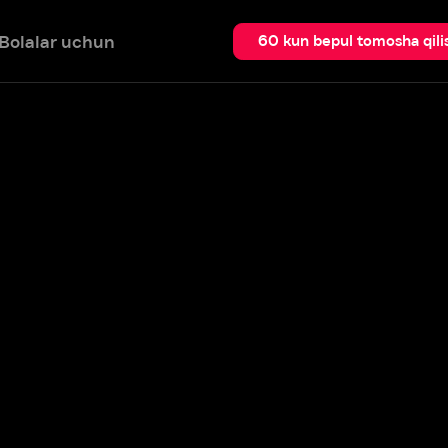
 uchun
Qidir
60 kun bepul tomosha qilish