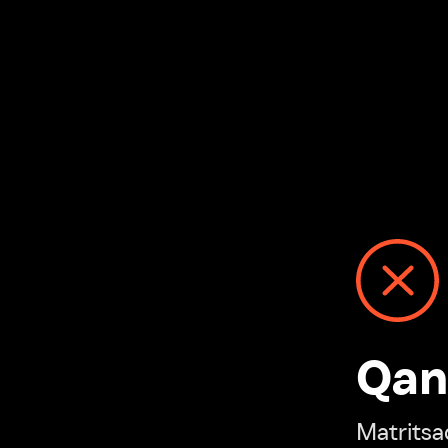
Qanday
Matritsadagi n
“Ivi hisobim”ga o