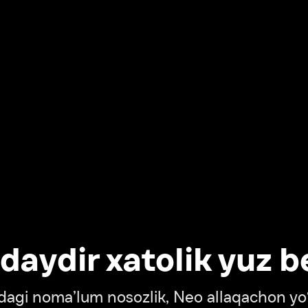
dir xatolik yuz berdi
oma’lum nosozlik, Neo allaqachon yo‘lda
‘tish