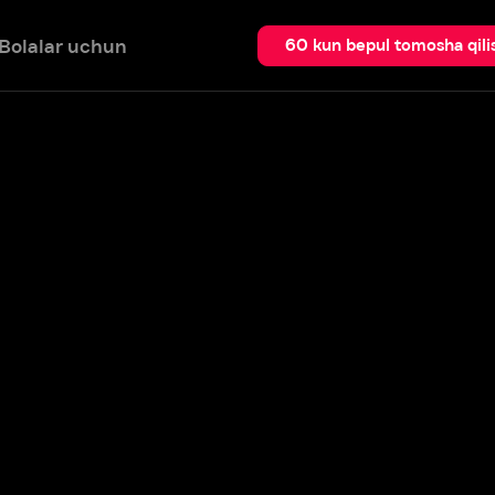
 uchun
Qidir
60 kun bepul tomosha qilish