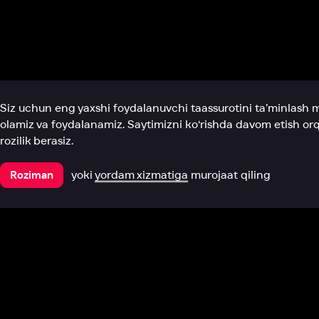
Biz haqimizda
Bo‘limlar