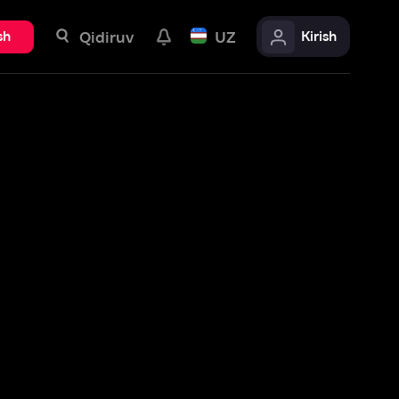
uv
UZ
Kirish