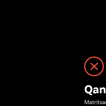
Qanday
Matritsadagi n
“Ivi hisobim”ga o