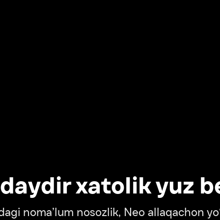
dir xatolik yuz berdi
oma’lum nosozlik, Neo allaqachon yo‘lda
‘tish