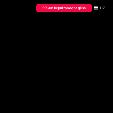
UZ
60 kun bepul tomosha qilish