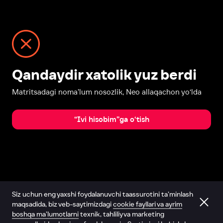
Qandaydir xatolik yuz berdi
Matritsadagi noma’lum nosozlik, Neo allaqachon yo‘lda
“Ivi hisobim”ga o‘tish
Siz uchun eng yaxshi foydalanuvchi taassurotini ta’minlash
maqsadida, biz veb-saytimizdagi
cookie fayllari va ayrim
boshqa ma’lumotlarni
texnik, tahliliy va marketing