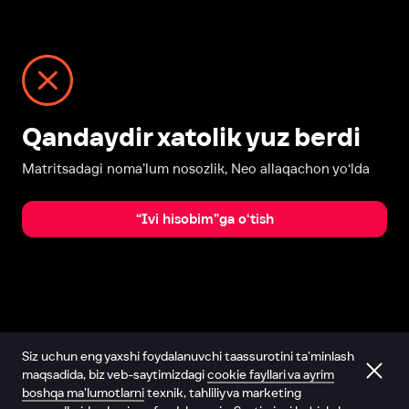
Qandaydir xatolik yuz berdi
Matritsadagi noma’lum nosozlik, Neo allaqachon yo‘lda
“Ivi hisobim”ga o‘tish
Siz uchun eng yaxshi foydalanuvchi taassurotini ta’minlash
maqsadida, biz veb-saytimizdagi
cookie fayllari va ayrim
boshqa ma’lumotlarni
texnik, tahliliy va marketing