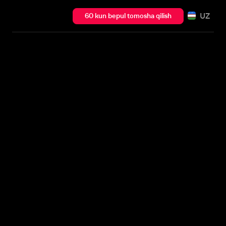
UZ
60 kun bepul tomosha qilish