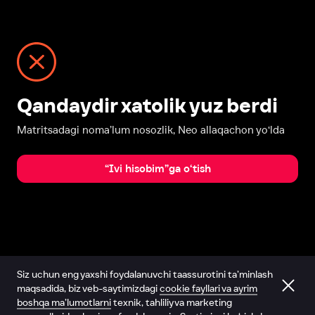
Qandaydir xatolik yuz berdi
Matritsadagi noma’lum nosozlik, Neo allaqachon yo‘lda
“Ivi hisobim”ga o‘tish
Siz uchun eng yaxshi foydalanuvchi taassurotini ta’minlash
maqsadida, biz veb-saytimizdagi
cookie fayllari va ayrim
boshqa ma’lumotlarni
texnik, tahliliy va marketing