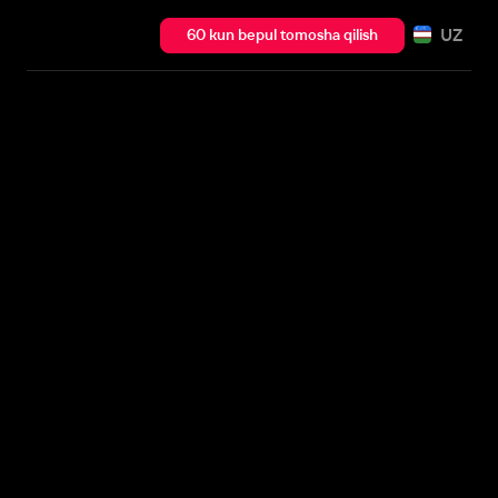
UZ
60 kun bepul tomosha qilish