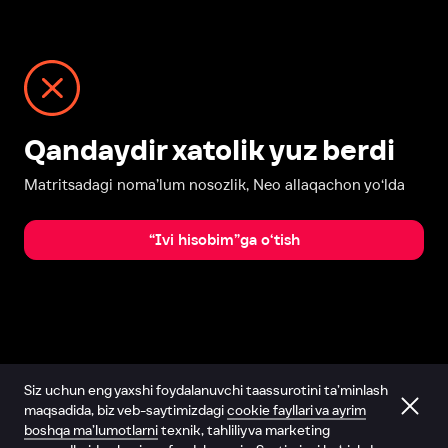
Qandaydir xatolik yuz berdi
Matritsadagi noma’lum nosozlik, Neo allaqachon yo‘lda
“Ivi hisobim”ga o‘tish
Siz uchun eng yaxshi foydalanuvchi taassurotini ta’minlash
maqsadida, biz veb-saytimizdagi
cookie fayllari va ayrim
boshqa ma’lumotlarni
texnik, tahliliy va marketing