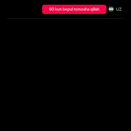
UZ
60 kun bepul tomosha qilish