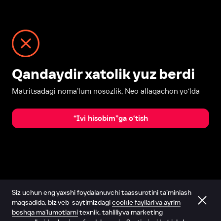
Qandaydir xatolik yuz berdi
Matritsadagi noma’lum nosozlik, Neo allaqachon yo‘lda
“Ivi hisobim”ga o‘tish
Siz uchun eng yaxshi foydalanuvchi taassurotini ta’minlash
maqsadida, biz veb-saytimizdagi
cookie fayllari va ayrim
boshqa ma’lumotlarni
texnik, tahliliy va marketing