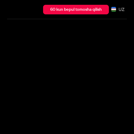
UZ
60 kun bepul tomosha qilish