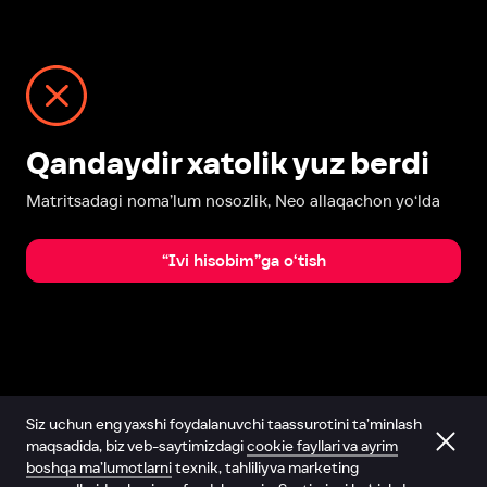
Qandaydir xatolik yuz berdi
Matritsadagi noma’lum nosozlik, Neo allaqachon yo‘lda
“Ivi hisobim”ga o‘tish
Siz uchun eng yaxshi foydalanuvchi taassurotini ta’minlash
maqsadida, biz veb-saytimizdagi
cookie fayllari va ayrim
boshqa ma’lumotlarni
texnik, tahliliy va marketing