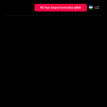
UZ
60 kun bepul tomosha qilish