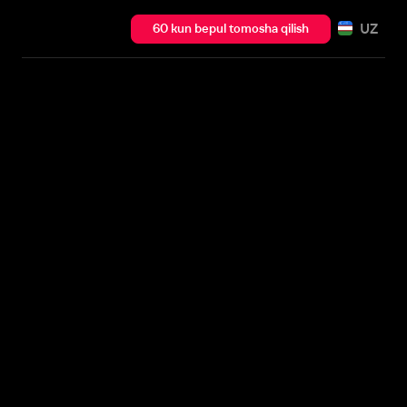
UZ
60 kun bepul tomosha qilish