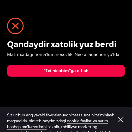
Qandaydir xatolik yuz berdi
Matritsadagi noma’lum nosozlik, Neo allaqachon yo‘lda
“Ivi hisobim”ga o‘tish
Siz uchun eng yaxshi foydalanuvchi taassurotini ta’minlash
maqsadida, biz veb-saytimizdagi
cookie fayllari va ayrim
boshqa ma’lumotlarni
texnik, tahliliy va marketing