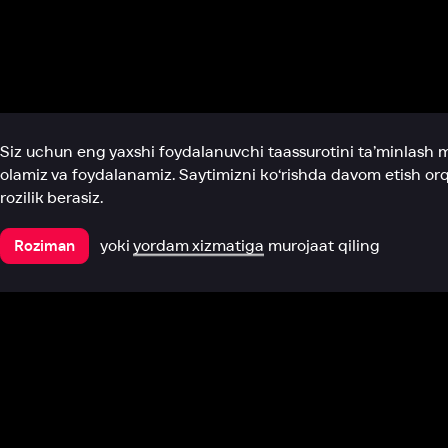
Biz haqimizda
Bo‘limlar