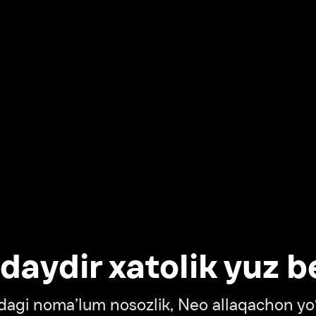
dir xatolik yuz berdi
oma’lum nosozlik, Neo allaqachon yo‘lda
‘tish