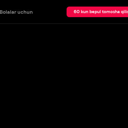
 uchun
Qidir
60 kun bepul tomosha qilish