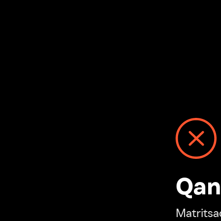
Qanday
Matritsadagi n
“Ivi hisobim”ga o