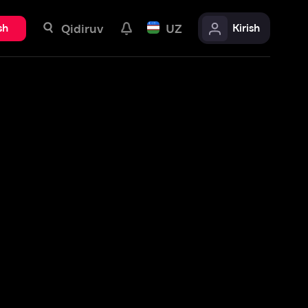
uv
UZ
Kirish