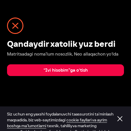
Qandaydir xatolik yuz berdi
Matritsadagi noma’lum nosozlik, Neo allaqachon yo‘lda
“Ivi hisobim”ga o‘tish
Siz uchun eng yaxshi foydalanuvchi taassurotini ta’minlash
maqsadida, biz veb-saytimizdagi
cookie fayllari va ayrim
boshqa ma’lumotlarni
texnik, tahliliy va marketing