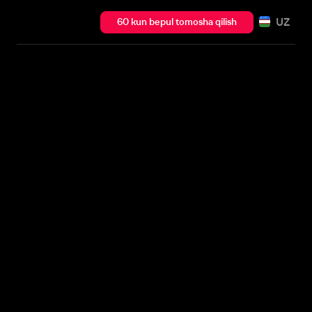
UZ
60 kun bepul tomosha qilish