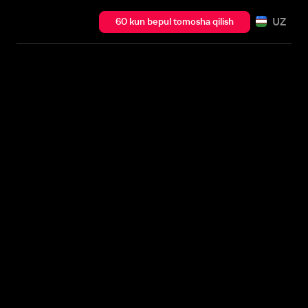
UZ
60 kun bepul tomosha qilish