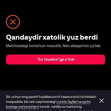
Qandaydir xatolik yuz berdi
Matritsadagi noma’lum nosozlik, Neo allaqachon yo‘lda
“Ivi hisobim”ga o‘tish
Siz uchun eng yaxshi foydalanuvchi taassurotini ta’minlash
maqsadida, biz veb-saytimizdagi
cookie fayllari va ayrim
boshqa ma’lumotlarni
texnik, tahliliy va marketing