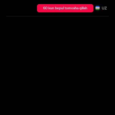
UZ
60 kun bepul tomosha qilish