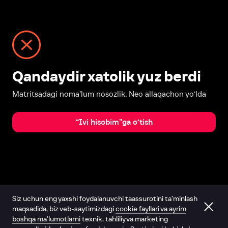
Qandaydir xatolik yuz berdi
Matritsadagi noma’lum nosozlik, Neo allaqachon yo‘lda
“Ivi hisobim”ga o‘tish
Siz uchun eng yaxshi foydalanuvchi taassurotini ta’minlash
maqsadida, biz veb-saytimizdagi
cookie fayllari va ayrim
boshqa ma’lumotlarni
texnik, tahliliy va marketing