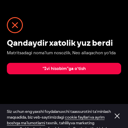
Qandaydir xatolik yuz berdi
Matritsadagi noma’lum nosozlik, Neo allaqachon yo‘lda
“Ivi hisobim”ga o‘tish
Siz uchun eng yaxshi foydalanuvchi taassurotini ta’minlash
maqsadida, biz veb-saytimizdagi
cookie fayllari va ayrim
boshqa ma’lumotlarni
texnik, tahliliy va marketing