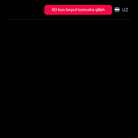
UZ
60 kun bepul tomosha qilish