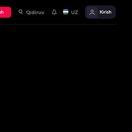
uv
UZ
Kirish