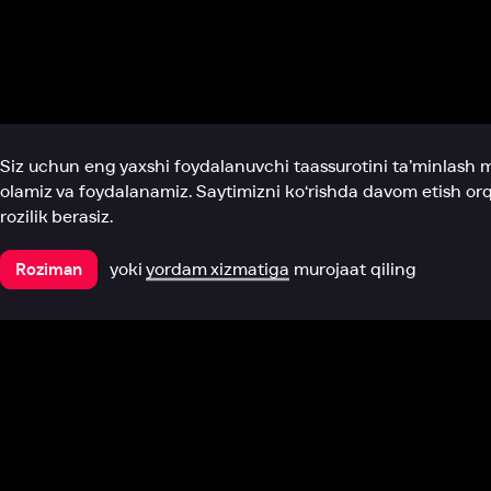
Biz haqimizda
Bo‘limlar