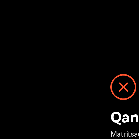
Qanday
Matritsadagi n
“Ivi hisobim”ga o