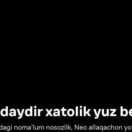
dir xatolik yuz berdi
oma’lum nosozlik, Neo allaqachon yo‘lda
‘tish