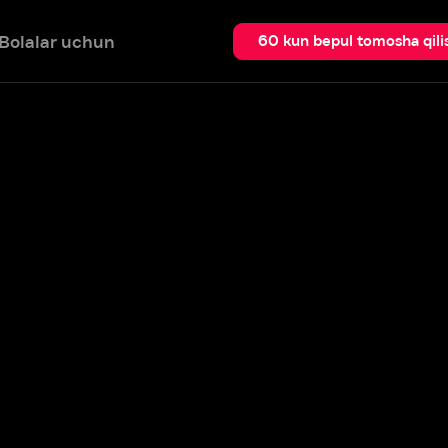
 uchun
Qidir
60 kun bepul tomosha qilish