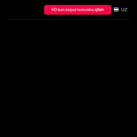
UZ
60 kun bepul tomosha qilish