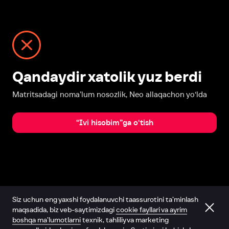
Qandaydir xatolik yuz berdi
Matritsadagi noma’lum nosozlik, Neo allaqachon yo‘lda
“Ivi hisobim”ga o‘tish
Siz uchun eng yaxshi foydalanuvchi taassurotini ta’minlash
maqsadida, biz veb-saytimizdagi
cookie fayllari va ayrim
boshqa ma’lumotlarni
texnik, tahliliy va marketing