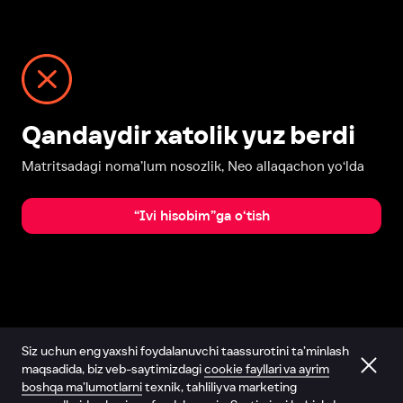
Qandaydir xatolik yuz berdi
Matritsadagi noma’lum nosozlik, Neo allaqachon yo‘lda
“Ivi hisobim”ga o‘tish
Siz uchun eng yaxshi foydalanuvchi taassurotini ta’minlash
maqsadida, biz veb-saytimizdagi
cookie fayllari va ayrim
boshqa ma’lumotlarni
texnik, tahliliy va marketing