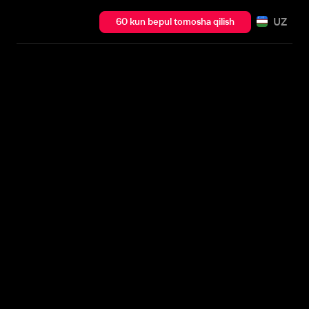
UZ
60 kun bepul tomosha qilish