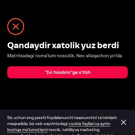
Qandaydir xatolik yuz berdi
Matritsadagi noma’lum nosozlik, Neo allaqachon yo‘lda
“Ivi hisobim”ga o‘tish
Siz uchun eng yaxshi foydalanuvchi taassurotini ta’minlash
maqsadida, biz veb-saytimizdagi
cookie fayllari va ayrim
boshqa ma’lumotlarni
texnik, tahliliy va marketing