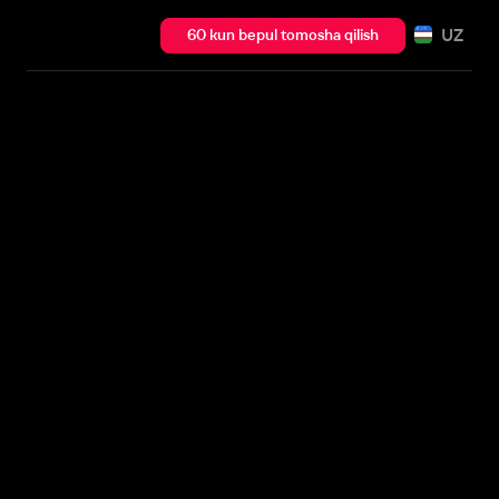
UZ
60 kun bepul tomosha qilish