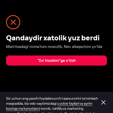
Qandaydir xatolik yuz berdi
Matritsadagi noma’lum nosozlik, Neo allaqachon yo‘lda
“Ivi hisobim”ga o‘tish
Siz uchun eng yaxshi foydalanuvchi taassurotini ta’minlash
maqsadida, biz veb-saytimizdagi
cookie fayllari va ayrim
boshqa ma’lumotlarni
texnik, tahliliy va marketing