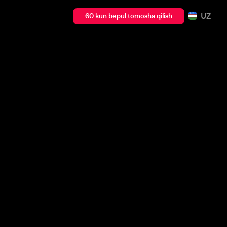
UZ
60 kun bepul tomosha qilish