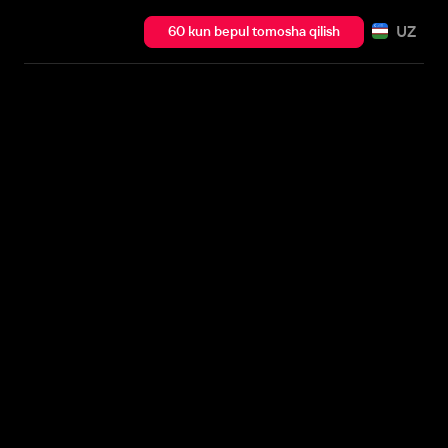
UZ
60 kun bepul tomosha qilish