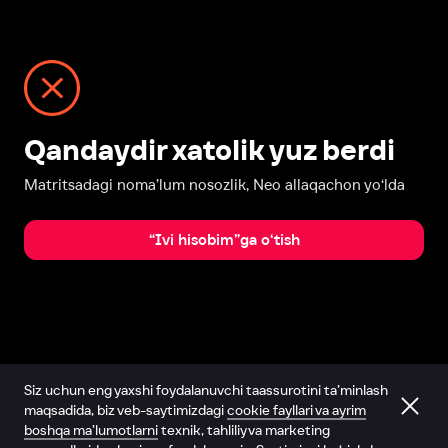
Qandaydir xatolik yuz berdi
Matritsadagi noma’lum nosozlik, Neo allaqachon yo‘lda
“Ivi hisobim”ga o‘tish
Siz uchun eng yaxshi foydalanuvchi taassurotini ta’minlash
maqsadida, biz veb-saytimizdagi
cookie fayllari va ayrim
boshqa ma’lumotlarni
texnik, tahliliy va marketing