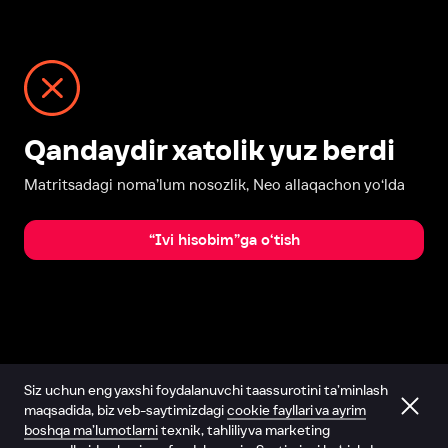
Qandaydir xatolik yuz berdi
Matritsadagi noma’lum nosozlik, Neo allaqachon yo‘lda
“Ivi hisobim”ga o‘tish
Siz uchun eng yaxshi foydalanuvchi taassurotini ta’minlash
maqsadida, biz veb-saytimizdagi
cookie fayllari va ayrim
boshqa ma’lumotlarni
texnik, tahliliy va marketing