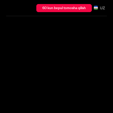
UZ
60 kun bepul tomosha qilish