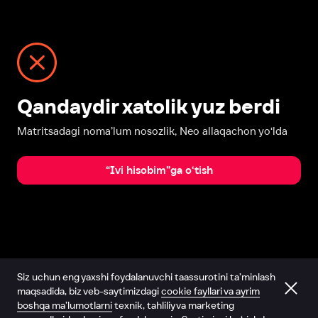
Qandaydir xatolik yuz berdi
Matritsadagi noma’lum nosozlik, Neo allaqachon yo‘lda
“Ivi hisobim”ga o‘tish
Siz uchun eng yaxshi foydalanuvchi taassurotini ta’minlash
maqsadida, biz veb-saytimizdagi
cookie fayllari va ayrim
boshqa ma’lumotlarni
texnik, tahliliy va marketing