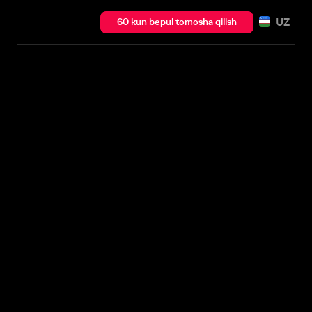
UZ
60 kun bepul tomosha qilish