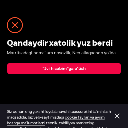
Qandaydir xatolik yuz berdi
Matritsadagi noma’lum nosozlik, Neo allaqachon yo‘lda
“Ivi hisobim”ga o‘tish
Siz uchun eng yaxshi foydalanuvchi taassurotini ta’minlash
maqsadida, biz veb-saytimizdagi
cookie fayllari va ayrim
boshqa ma’lumotlarni
texnik, tahliliy va marketing