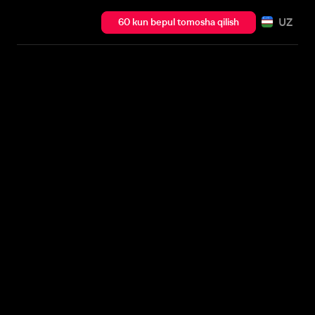
UZ
60 kun bepul tomosha qilish