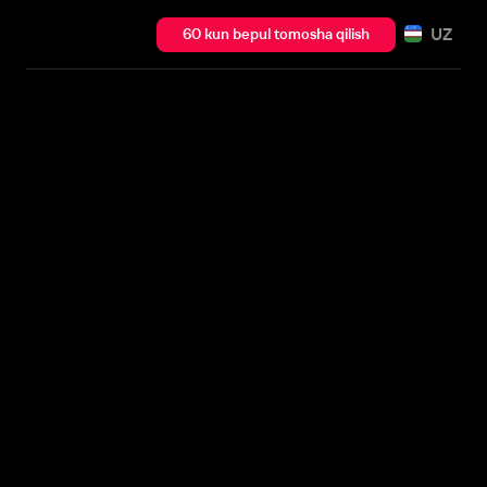
UZ
60 kun bepul tomosha qilish