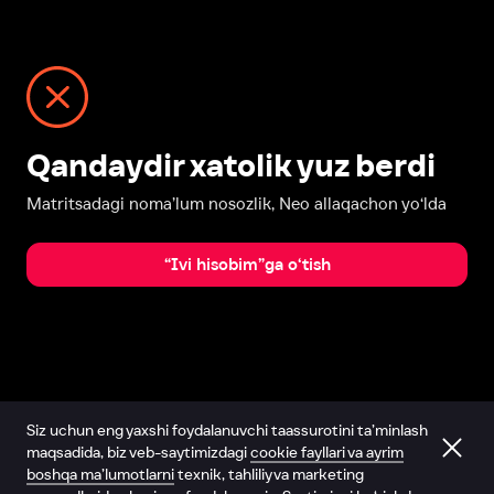
Qandaydir xatolik yuz berdi
Matritsadagi noma’lum nosozlik, Neo allaqachon yo‘lda
“Ivi hisobim”ga o‘tish
Siz uchun eng yaxshi foydalanuvchi taassurotini ta’minlash
maqsadida, biz veb-saytimizdagi
cookie fayllari va ayrim
boshqa ma’lumotlarni
texnik, tahliliy va marketing