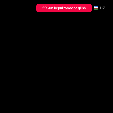
UZ
60 kun bepul tomosha qilish