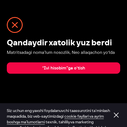
Qandaydir xatolik yuz berdi
Matritsadagi noma’lum nosozlik, Neo allaqachon yo‘lda
“Ivi hisobim”ga o‘tish
Siz uchun eng yaxshi foydalanuvchi taassurotini ta’minlash
maqsadida, biz veb-saytimizdagi
cookie fayllari va ayrim
boshqa ma’lumotlarni
texnik, tahliliy va marketing